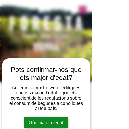
TIENDA
Pots confirmar-nos que
ets major d'edat?
Accedint al nostre web certifiques
que ets major d'edat, i que ets
Visitas
conscient de les regulacions sobre
el consum de begudes alcohòliques
al teu país.
Excursión 4x4
Bosc del
Sóc major d'edat
con cata-
Calau