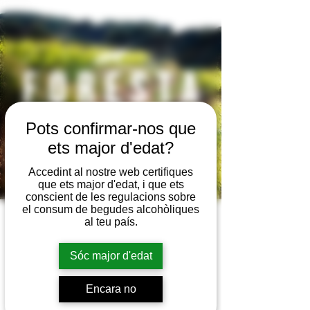
Pots confirmar-nos que
SHOP
ets major d'edat?
Accedint al nostre web certifiques
que ets major d'edat, i que ets
conscient de les regulacions sobre
el consum de begudes alcohòliques
al teu país.
Sóc major d'edat
Encara no