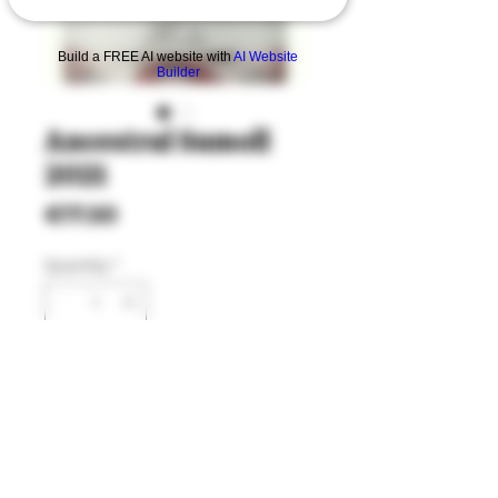
Build a FREE AI website with
AI Website
Builder
Ancestral Sumoll
2021
Price
€17.50
Quantity
*
Add
Buy Now
Our ancestral rosé comes from